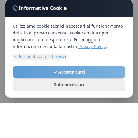
Informativa Cookie
Rimani aggiornato!
Iscriviti alla newsletter e ricevi consigli sulla
Utilizziamo cookie tecnici necessari al funzionamento
salute visiva, novità sui brand e offerte riservate.
del sito e, previo consenso, cookie analitici per
migliorare la tua esperienza. Per maggiori
informazioni consulta la nostra
Privacy Policy
.
Personalizza preferenze
Iscriviti ora
Accetta tutti
Nessuno spam. Disiscrizione in qualsiasi
Solo necessari
momento.