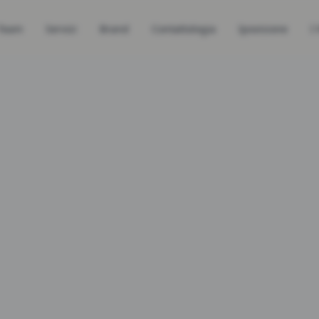
Team
Servizi
Brand
Contattologia
Ipovisione
I