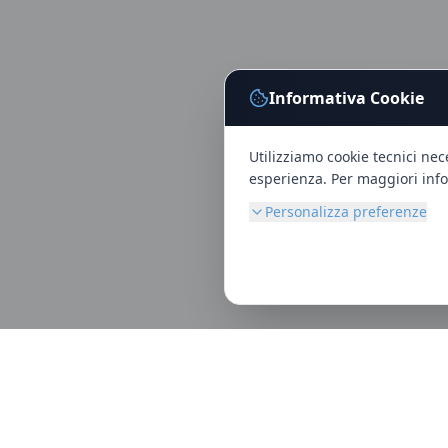
Rimani aggiornato!
Iscriviti alla newsletter e ricevi consigli sulla
salute visiva, novità sui brand e offerte riservate.
Informativa Cookie
Utilizziamo cookie tecnici nec
esperienza. Per maggiori info
Personalizza preferenze
Iscriviti ora
Nessuno spam. Disiscrizione in qualsiasi
momento.