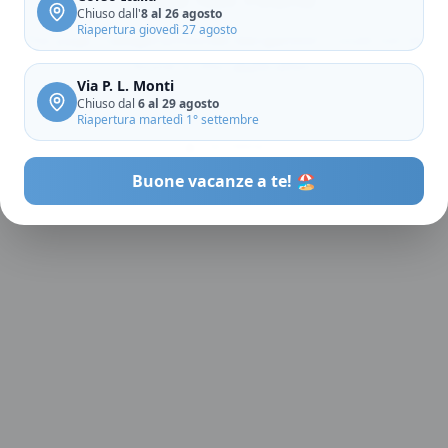
Chiuso dall'
8 al 26 agosto
Riapertura giovedì 27 agosto
The page
"
category/mondo-bergamini/
"
could not be
found in this application.
Via P. L. Monti
Chiuso dal
6 al 29 agosto
Riapertura martedì 1° settembre
Go Home
Buone vacanze a te! 🏖️